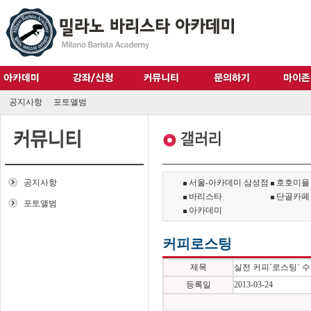
공지사항
포토앨범
공지사항
서울-아카데미 삼성점
호호미욜
바리스타
단골카페
포토앨범
아카데미
커피로스팅
제목
실전 커피´로스팅´ 
등록일
2013-03-24