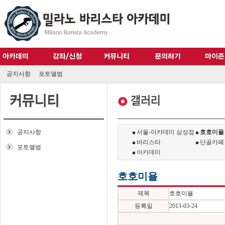
공지사항
포토앨범
공지사항
서울-아카데미 삼성점
호호미욜
바리스타
단골카페
포토앨범
아카데미
호호미욜
제목
호호미욜
등록일
2013-03-24