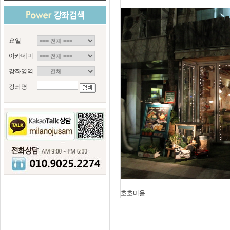
요일
아카데미
강좌영역
강좌명
호호미욜