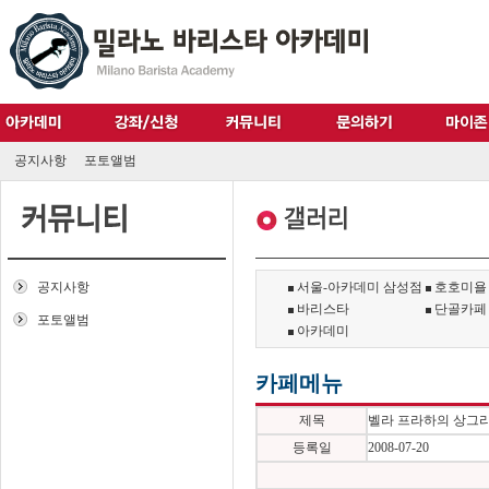
공지사항
포토앨범
공지사항
서울-아카데미 삼성점
호호미욜
바리스타
단골카페
포토앨범
아카데미
카페메뉴
제목
벨라 프라하의 상그
등록일
2008-07-20